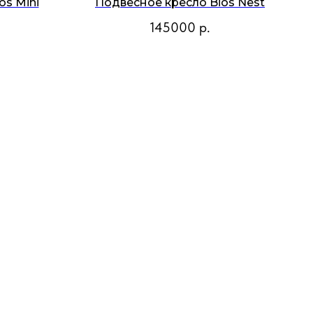
os Mini
Подвесное кресло Bios Nest
145000
р.