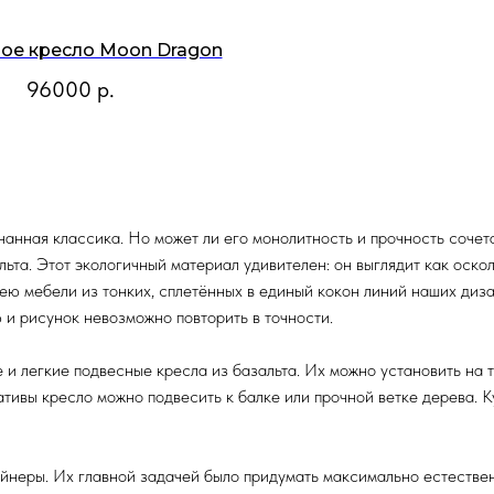
ое кресло Moon Dragon
96000
р.
нанная классика. Но может ли его монолитность и прочность сочет
ьта. Этот экологичный материал удивителен: он выглядит как оскол
ею мебели из тонких, сплетённых в единый кокон линий наших диз
 и рисунок невозможно повторить в точности.
и легкие подвесные кресла из базальта. Их можно установить на т
ативы кресло можно подвесить к балке или прочной ветке дерева. К
неры. Их главной задачей было придумать максимально естественн